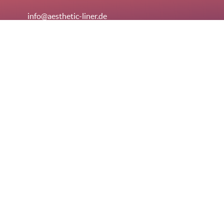
info@aesthetic-liner.de
Telefontermine immer
mittwochs von 13-16 Uhr
Telefontermin vereinbaren
PARTNER WERDEN
Tragen Sie sich als Zahnarzt in unsere Praxis-Suche ein
und werden Sie von Patienten leichter gefunden.
Jetzt registrieren
Impressum
Datenschutz